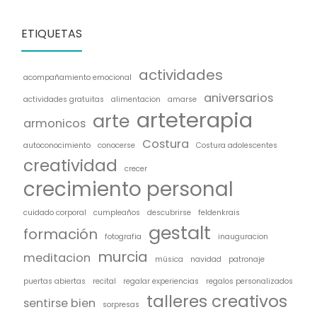
ETIQUETAS
actividades
acompañamiento emocional
aniversarios
actividades gratuitas
alimentacion
amarse
arteterapia
arte
armonicos
Costura
autoconocimiento
conocerse
Costura adolescentes
creatividad
crecer
crecimiento personal
cuidado corporal
cumpleaños
descubrirse
feldenkrais
gestalt
formación
fotografia
inauguracion
murcia
meditacion
música
navidad
patronaje
puertas abiertas
recital
regalar experiencias
regalos personalizados
talleres creativos
sentirse bien
sorpresas