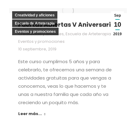
Creatividad y aficiones
Sep
Puertas Abiertas V Aniversario
10
Escuela de Arteterapia
Eventos y promociones
Creatividad y aficiones
,
Escuela de Arteterapia
,
2019
Eventos y promociones
10 septiembre, 2019
Este curso cumplimos 5 años y para
celebrarlo, te ofrecemos una semana de
actividades gratuitas para que vengas a
conocernos, veas lo que hacemos y te
unas a nuestra familia que cada año va
creciendo un poquito más.
Leer más...