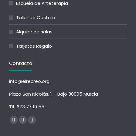
Escuela de Arteterapia
Taller de Costura
Alquiler de salas
Tarjetas Regalo
Contacto
info@elrecreo.org
Plaza San Nicolás, 1 – Bajo 30005 Murcia
Tlf:
673 77 19 55
Encuéntranos en:
Facebook
Instagram
Sitio
página
página
web