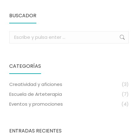
en
en
en
en
en
Facebook
X
LinkedIn
WhatsApp
Pinterest
BUSCADOR
Buscar:
CATEGORÍAS
Creatividad y aficiones
(3)
Escuela de Arteterapia
(7)
Eventos y promociones
(4)
ENTRADAS RECIENTES