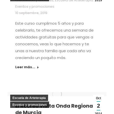
Creatividad y aficiones
,
Escuela de Arteterapia
,
2019
Eventos y promociones
10 septiembre, 2019
Este curso cumplimos 5 años y para
celebrarlo, te ofrecemos una semana de
actividades gratuitas para que vengas a
conocernos, veas lo que hacemos y te
unas a nuestra familia que cada año va
creciendo un poquito más.
Leer más...
Escuela de Arteterapia
Oct
El Recreo visita Onda Regional
2
Eventos y promociones
de Murcia
2014