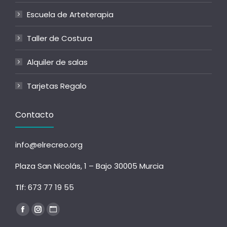
Escuela de Arteterapia
Taller de Costura
Alquiler de salas
Tarjetas Regalo
Contacto
info@elrecreo.org
Plaza San Nicolás, 1 – Bajo 30005 Murcia
Tlf:
673 77 19 55
Encuéntranos en:
Facebook
Instagram
Sitio