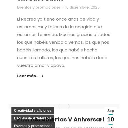
Eventos y promociones
16 diciembre, 2025
El Recreo ya tiene once años de vida y
estamos muy felices de la acogida que
estamos teniendo. Muchas gracias a todos
los que habéis venido a vernos, los que nos
habéis llamado, los que habéis hecho
nuestros talleres, los que nos habéis dado
vuestro amor y apoyo.
Leer más...
Creatividad y aficiones
Sep
Puertas Abiertas V Aniversario
10
Escuela de Arteterapia
Eventos y promociones