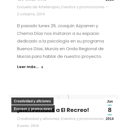
Escuela de Arteterapia
,
Eventos y promociones
2 octubre, 2014
El pasado lunes 29, Joaquín Azparren y
Chema Díaz nos invitaron a su espacio
dedicado a la psicología en su programa
Buenos Días, Murcia en Onda Regional de
Murcia para hablar de nuestro proyecto.
Leer más...
Creatividad y aficiones
Jun
¡Bienvenidos a El Recreo!
8
Eventos y promociones
Creatividad y aficiones
,
Eventos y promociones
2014
8 junio, 2014