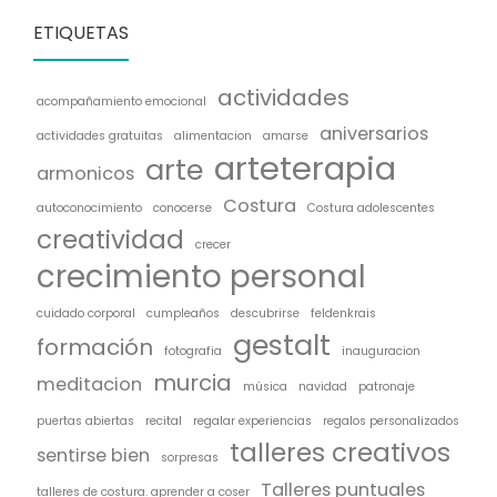
ETIQUETAS
actividades
acompañamiento emocional
aniversarios
actividades gratuitas
alimentacion
amarse
arteterapia
arte
armonicos
Costura
autoconocimiento
conocerse
Costura adolescentes
creatividad
crecer
crecimiento personal
cuidado corporal
cumpleaños
descubrirse
feldenkrais
gestalt
formación
fotografia
inauguracion
murcia
meditacion
música
navidad
patronaje
puertas abiertas
recital
regalar experiencias
regalos personalizados
talleres creativos
sentirse bien
sorpresas
Talleres puntuales
talleres de costura. aprender a coser