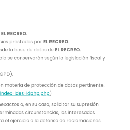
e
EL RECREO.
vicios prestados por
EL RECREO.
esde la base de datos de
EL RECREO.
olo se conservarán según la legislación fiscal y
RGPD).
en materia de protección de datos pertinente,
index-ides-idphp.php
)
exactos o, en su caso, solicitar su supresión
terminadas circunstancias, los interesados
a el ejercicio o la defensa de reclamaciones.