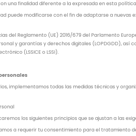
n una finalidad diferente a la expresada en esta política
idad puede modificarse con el fin de adaptarse a nuevas e
as del Reglamento (UE) 2016/679 del Parlamento Europeo 
onal y garantías y derechos digitales (LOPDGDD), así como
ctrónico (LSSICE o LSSI).
personales
rios, implementamos todas las medidas técnicas y organiz
rsonal
caremos los siguientes principios que se ajustan a las ex
 vamos a requerir tu consentimiento para el tratamiento d