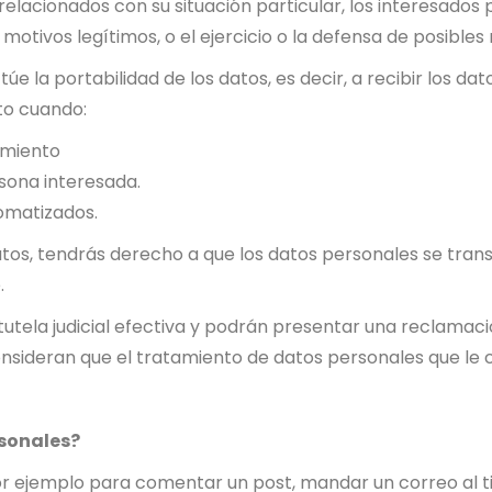
elacionados con su situación particular, los interesados
r motivos legítimos, o el ejercicio o la defensa de posible
 la portabilidad de los datos, es decir, a recibir los dat
to cuando:
imiento
rsona interesada.
omatizados.
 datos, tendrás derecho a que los datos personales se tr
.
tela judicial efectiva y podrán presentar una reclamació
nsideran que el tratamiento de datos personales que le 
rsonales?
ejemplo para comentar un post, mandar un correo al titul