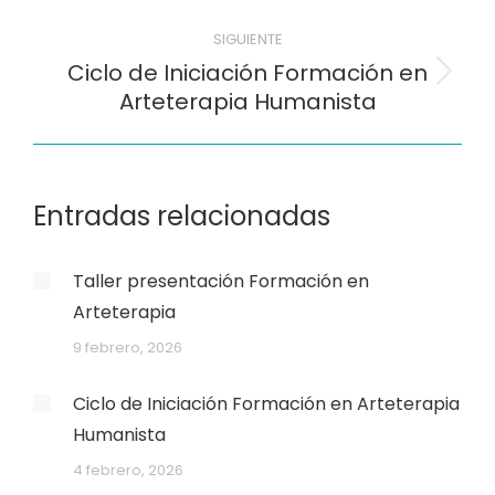
entradas
anterior:
SIGUIENTE
Ciclo de Iniciación Formación en
Siguiente
Arteterapia Humanista
entrada:
Entradas relacionadas
Taller presentación Formación en
Arteterapia
9 febrero, 2026
Ciclo de Iniciación Formación en Arteterapia
Humanista
4 febrero, 2026