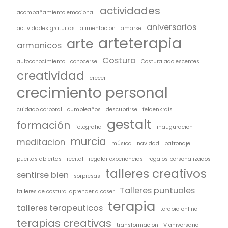
actividades
acompañamiento emocional
aniversarios
actividades gratuitas
alimentacion
amarse
arteterapia
arte
armonicos
Costura
autoconocimiento
conocerse
Costura adolescentes
creatividad
crecer
crecimiento personal
cuidado corporal
cumpleaños
descubrirse
feldenkrais
gestalt
formación
fotografia
inauguracion
murcia
meditacion
música
navidad
patronaje
puertas abiertas
recital
regalar experiencias
regalos personalizados
talleres creativos
sentirse bien
sorpresas
Talleres puntuales
talleres de costura. aprender a coser
terapia
talleres terapeuticos
terapia online
terapias creativas
transformacion
V aniversario