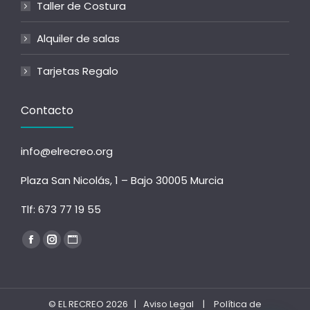
Taller de Costura
Alquiler de salas
Tarjetas Regalo
Contacto
info@elrecreo.org
Plaza San Nicolás, 1 – Bajo 30005 Murcia
Tlf:
673 77 19 55
Encuéntranos en:
Facebook
Instagram
Sitio
página
página
web
se
se
página
abre
abre
se
© EL RECREO 2026 |
Aviso Legal
|
Política de