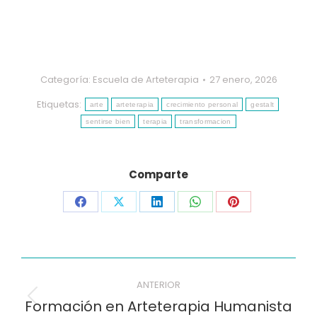
Categoría:
Escuela de Arteterapia
27 enero, 2026
Etiquetas:
arte
arteterapia
crecimiento personal
gestalt
sentirse bien
terapia
transformacion
Comparte
Compartir
Compartir
Compartir
Compartir
Compartir
en
en
en
en
en
Facebook
X
LinkedIn
WhatsApp
Pinterest
Navegación
ANTERIOR
de
Entrada
Formación en Arteterapia Humanista