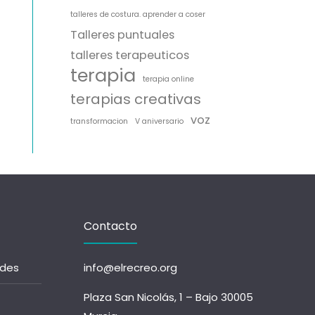
talleres de costura. aprender a coser
Talleres puntuales
talleres terapeuticos
terapia
terapia online
terapias creativas
voz
transformacion
V aniversario
Contacto
ades
info@elrecreo.org
Plaza San Nicolás, 1 – Bajo 30005