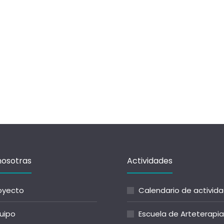
nosotras
Actividades
royecto
Calendario de activid
quipo
Escuela de Arteterapia