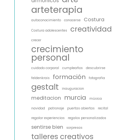
armonicos
arteterapia
Costura
autoconocimiento
conocerse
creatividad
Costura adolescentes
crecer
crecimiento
personal
cuidado corporal
cumpleaños
descubrirse
formación
feldenkrais
fotografia
gestalt
inauguracion
murcia
meditacion
música
navidad
patronaje
puertas abiertas
recital
regalar experiencias
regalos personalizados
sentirse bien
sorpresas
talleres creativos