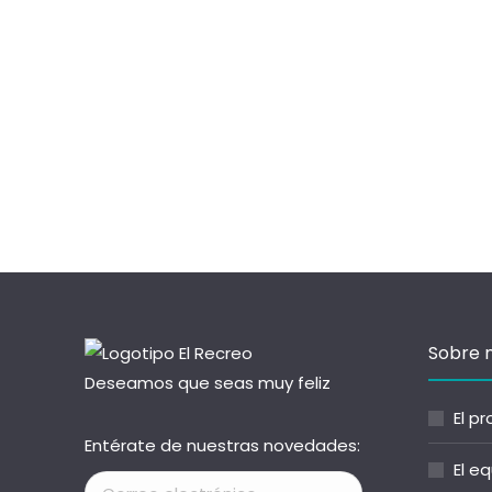
Sobre 
Deseamos que seas muy feliz
El p
Entérate de nuestras novedades:
El e