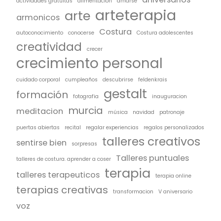
actividades gratuitas
alimentacion
amarse
arteterapia
arte
armonicos
Costura
autoconocimiento
conocerse
Costura adolescentes
creatividad
crecer
crecimiento personal
cuidado corporal
cumpleaños
descubrirse
feldenkrais
gestalt
formación
fotografia
inauguracion
murcia
meditacion
música
navidad
patronaje
puertas abiertas
recital
regalar experiencias
regalos personalizados
talleres creativos
sentirse bien
sorpresas
Talleres puntuales
talleres de costura. aprender a coser
terapia
talleres terapeuticos
terapia online
terapias creativas
transformacion
V aniversario
voz