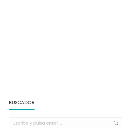
El Recreo ya tiene once años de vida y
estamos muy felices de la acogida que
estamos teniendo. Muchas gracias a todos
los que habéis venido a vernos, los que nos
habéis llamado, los que habéis hecho
nuestros talleres, los que nos habéis dado
vuestro amor y apoyo.
Leer más...
BUSCADOR
Buscar: