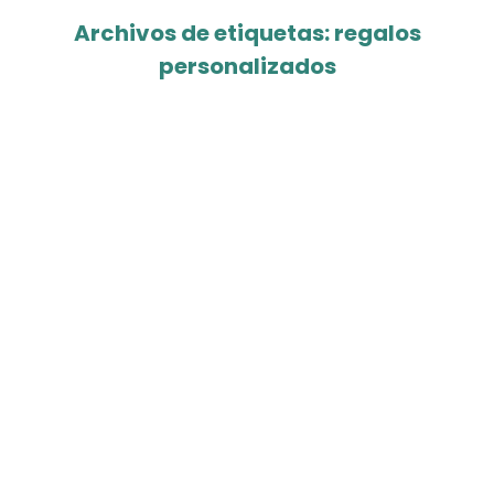
Archivos de etiquetas:
regalos
personalizados
Eventos y promociones
Dic
16
2025
Un ratico bueno
Eventos y promociones
16 diciembre, 2025