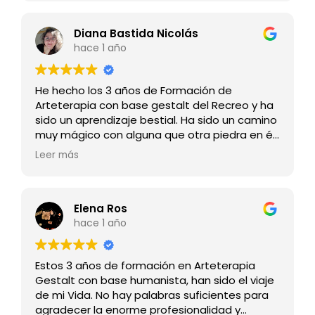
hasta 2025, los formadores, el contenido
teórico y la experiencia del grupo me han
dado la oportunidad de conocerme,
Diana Bastida Nicolás
identificar mis patrones y reencontrarme con
hace 1 año
mi esencia.
He hecho los 3 años de Formación de
Si deseas conocerte a nivel profundo con un
Arteterapia con base gestalt del Recreo y ha
equipo humano, este es tu sitio.
sido un aprendizaje bestial. Ha sido un camino
muy mágico con alguna que otra piedra en él,
Agradecida de forma infinita.
pero siempre sostenida por manos amorosas
Leer más
y comprensivas.
Gracias a Rosa, a todas las terapeutas que
han ido iluminando las sombras y haciendo
que ocurriera la magia y gracias a mi grupo,
Elena Ros
grandes maestras, grandes espejos y
hace 1 año
grandes mujeres. Y sobr todo gracias a Maria,
la gran maga y directora del Recreo sin su
Estos 3 años de formación en Arteterapia
entrega, dedicación y humanidad esto no
Gestalt con base humanista, han sido el viaje
sería posible.
de mi Vida. No hay palabras suficientes para
Gracias, gracias y gracias, esta formación y
agradecer la enorme profesionalidad y
estas personas me han cambiado la vida.