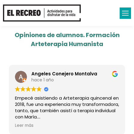
Opiniones de alumnos. Formación
Arteterapia Humanista
Angeles Conejero Montalva
hace 1 año
Empecé asistiendo a Arteterapia quincenal en
2018, fue una experiencia muy transformadora,
tanto, que también asistí a terapia individual
con María.
En 2020 formé parte de la formación en
Leer más
Arteterapia humanista en la que he estado