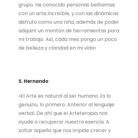
grupo. He conocido personas bellísimas
es mágica y ha creado algo único. Ha creado
hogar y, sin duda, recomiendo Arteterapia,
con un arte increíble, y con las dinámicas
recomiendo El Recreo y a María, porque sin ella
disfruto como una niña, además de poder
todo este camino que llevo andado no
adquirir un montón de herramientas para
hubiera sido posible.
mi trabajo. Así, cada mes pongo un poco
Gracias, os quiero.
de belleza y claridad en mi vida»
S. Hernando
«El Arte es natural al ser humano. Es lo
genuino, lo primero. Anterior al lenguaje
verbal. De ahí que el Arteterapia nos
ayude a recuperar nuestra esencia. A
soltar aquello que nos impide crecer y