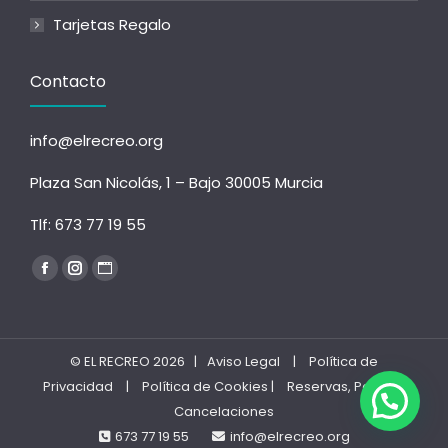
Tarjetas Regalo
Contacto
info@elrecreo.org
Plaza San Nicolás, 1 – Bajo 30005 Murcia
Tlf:
673 77 19 55
Encuéntranos en:
Facebook
Instagram
Sitio
página
página
web
se
se
página
abre
abre
se
© EL RECREO 2026 |
Aviso Legal
|
Política de
en
en
abre
Privacidad
|
Política de Cookies
|
Reservas, Pagos y
una
una
en
Cancelaciones
ventana
ventana
una
673 77 19 55
info@elrecreo.org